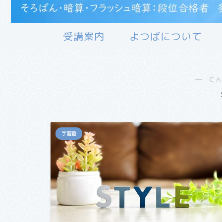
受講案内
よつばについて
― C
学習塾