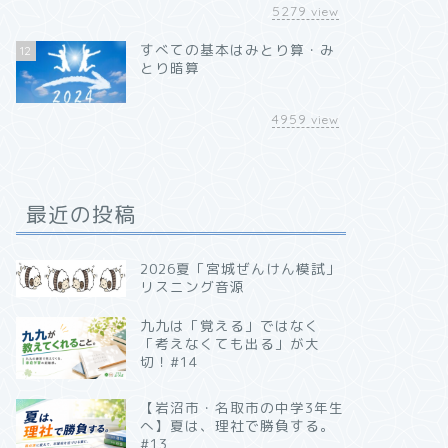
5279
view
すべての基本はみとり算・み
12
とり暗算
4959
view
最近の投稿
2026夏「宮城ぜんけん模試」
リスニング音源
九九は「覚える」ではなく
「考えなくても出る」が大
切！#14
【岩沼市・名取市の中学3年生
へ】夏は、理社で勝負する。
#13