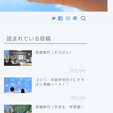
読まれている投稿
受講案内（そろばん）
1
6414
view
【小１・未就学児向け】そろ
2
ばん準備コース！！
1731
view
受講案内（中学生・学習塾）
3