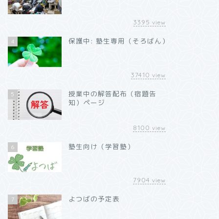
3395
view
保護中: 塾生専用（そろばん）
4
37410
view
授業中の解答配布（宿題告
5
知）ページ
8100
view
塾生向け（学習塾）
6
7904
view
よつばの予定表
7