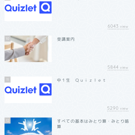
6043
view
10
受講案内
5844
view
11
中１生 Ｑｕｉｚｌｅｔ
5290
view
12
すべての基本はみとり算・みとり暗
算