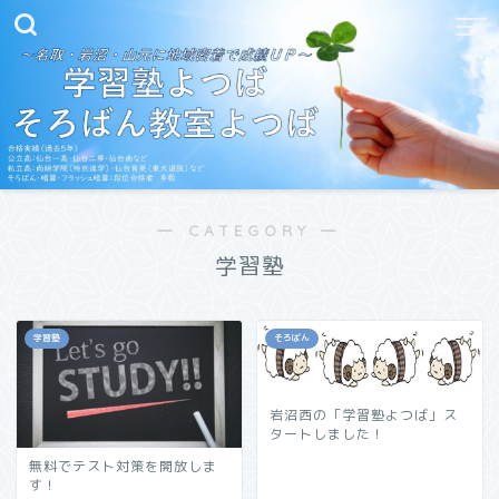
― CATEGORY ―
学習塾
学習塾
そろばん
岩沼西の「学習塾よつば」ス
タートしました！
無料でテスト対策を開放しま
す！