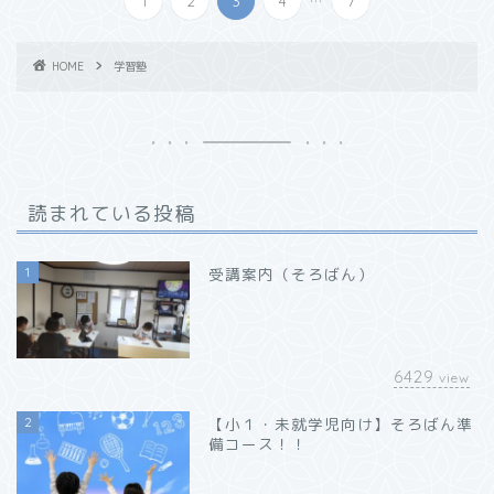
1
2
3
4
7
HOME
学習塾
読まれている投稿
1
受講案内（そろばん）
6429
view
2
【小１・未就学児向け】そろばん準
備コース！！