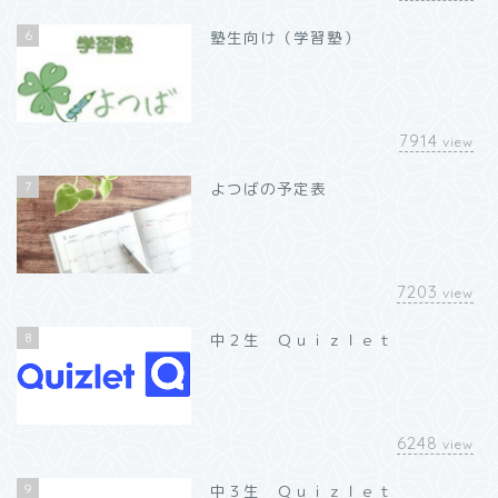
6
塾生向け（学習塾）
7914
view
7
よつばの予定表
7203
view
8
中２生 Ｑｕｉｚｌｅｔ
6248
view
9
中３生 Ｑｕｉｚｌｅｔ