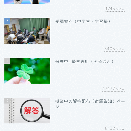
1743
view
3
受講案内（中学生・学習塾）
3405
view
4
保護中: 塾生専用（そろばん）
37477
view
5
授業中の解答配布（宿題告知）ペー
ジ
8132
view