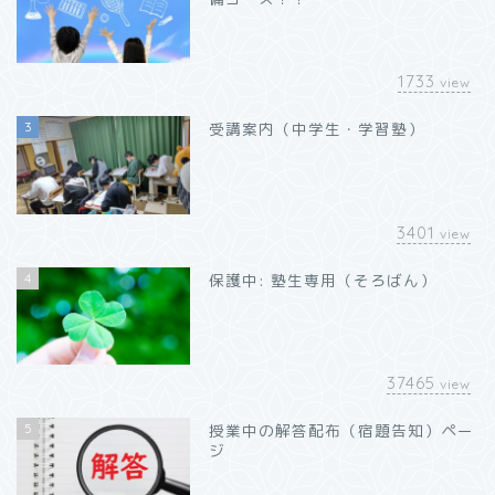
1733
view
3
受講案内（中学生・学習塾）
3401
view
4
保護中: 塾生専用（そろばん）
37465
view
5
授業中の解答配布（宿題告知）ペー
ジ