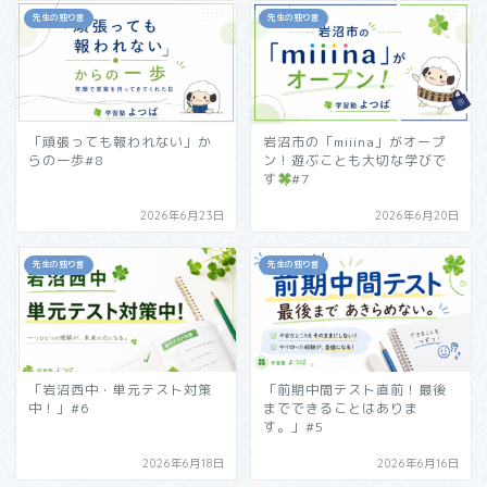
先生の独り言
先生の独り言
「頑張っても報われない」か
岩沼市の「miiina」がオープ
らの一歩#8
ン！遊ぶことも大切な学びで
す
#7
2026年6月23日
2026年6月20日
先生の独り言
先生の独り言
「岩沼西中・単元テスト対策
「前期中間テスト直前！最後
中！」#6
までできることはありま
す。」#5
2026年6月18日
2026年6月16日