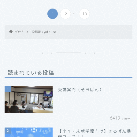
...
1
2
18
HOME
投稿者：yotsuba
読まれている投稿
1
受講案内（そろばん）
6419
view
2
【小１・未就学児向け】そろばん準
備コース！！