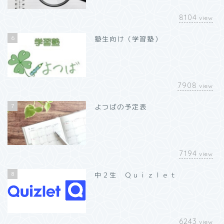
8104
view
6
塾生向け（学習塾）
7908
view
7
よつばの予定表
7194
view
8
中２生 Ｑｕｉｚｌｅｔ
6243
view