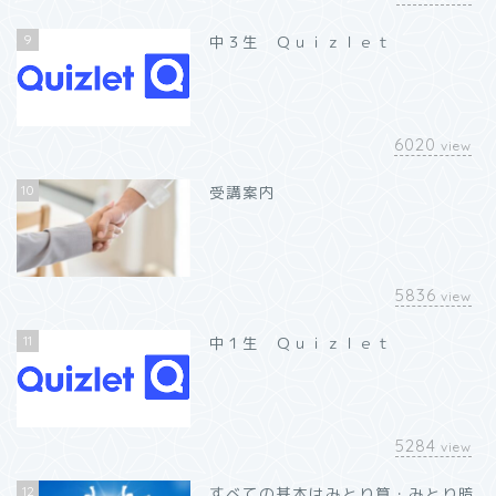
9
中３生 Ｑｕｉｚｌｅｔ
6020
view
10
受講案内
5836
view
11
中１生 Ｑｕｉｚｌｅｔ
5284
view
12
すべての基本はみとり算・みとり暗