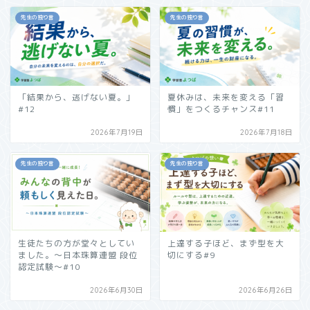
先生の独り言
先生の独り言
「結果から、逃げない夏。」
夏休みは、未来を変える「習
#12
慣」をつくるチャンス#11
2026年7月19日
2026年7月18日
先生の独り言
先生の独り言
生徒たちの方が堂々としてい
上達する子ほど、まず型を大
ました。～日本珠算連盟 段位
切にする#9
認定試験～#10
2026年6月30日
2026年6月26日