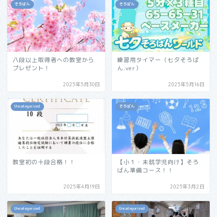
そろばん
そろばん
八段以上取得者への教室から
練習用タイマー（七夕そろば
プレゼント！
ん.ver）
2025年5月30日
2025年5月16日
Uncategorized
そろばん
教室初の十段合格！！
【小１・未就学児向け】そろ
ばん準備コース！！
2025年4月19日
2025年3月2日
Uncategorized
Uncategorized