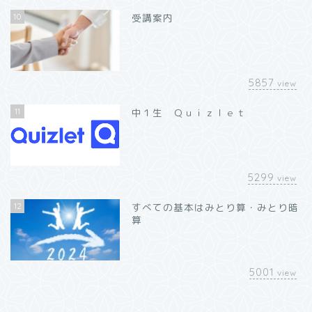
10
受講案内
5857
view
11
中１生 Ｑｕｉｚｌｅｔ
5299
view
12
すべての基本はみとり算・みとり暗
算
5001
view