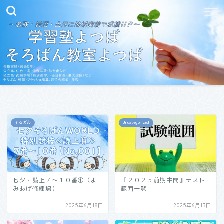
そろばん
Uncategorized
七夕・読上７～１０番➀（よ
『２０２５前期中間』テスト
みあげ修練場）
範囲一覧
2025年6月18日
2025年6月13日