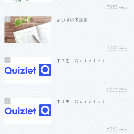
7933
view
7
よつばの予定表
7240
view
8
中２生 Ｑｕｉｚｌｅｔ
6257
view
9
中３生 Ｑｕｉｚｌｅｔ
6062
view