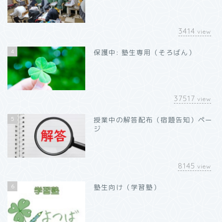
3414
view
4
保護中: 塾生専用（そろばん）
37517
view
5
授業中の解答配布（宿題告知）ペー
ジ
8145
view
6
塾生向け（学習塾）