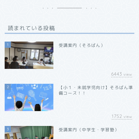
読まれている投稿
1
受講案内（そろばん）
6443
view
2
【小１・未就学児向け】そろばん準
備コース！！
1752
view
3
受講案内（中学生・学習塾）