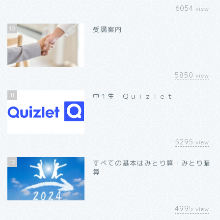
6054
view
10
受講案内
5850
view
11
中１生 Ｑｕｉｚｌｅｔ
5295
view
12
すべての基本はみとり算・みとり暗
算
4995
view