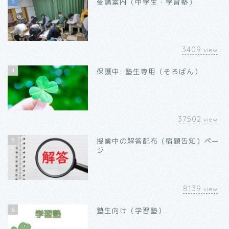
3
受講案内（中学生・学習塾）
3409
view
4
保護中: 塾生専用（そろばん）
37502
view
5
授業中の解答配布（宿題告知）ペー
ジ
8139
view
6
塾生向け（学習塾）