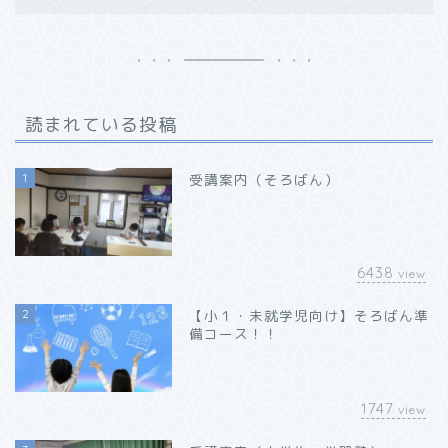
読まれている投稿
1
受講案内（そろばん）
6438
view
2
【小１・未就学児向け】そろばん準
備コース！！
1747
view