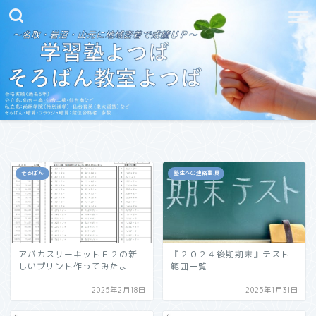
そろばん
塾生への連絡事項
アバカスサーキットＦ２の新
『２０２４後期期末』テスト
しいプリント作ってみたよ
範囲一覧
2025年2月18日
2025年1月31日