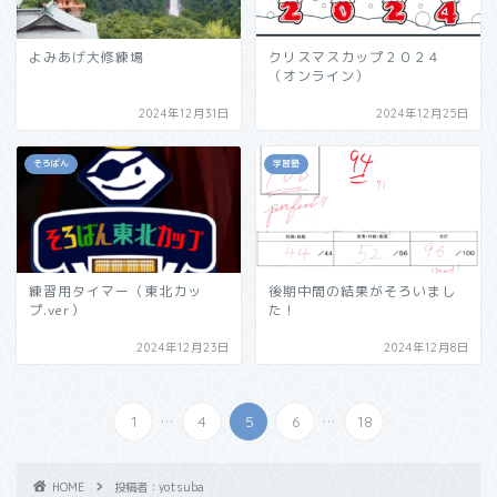
よみあげ大修練場
クリスマスカップ２０２４
（オンライン）
2024年12月31日
2024年12月25日
そろばん
学習塾
練習用タイマー（東北カッ
後期中間の結果がそろいまし
プ.ver）
た！
2024年12月23日
2024年12月8日
...
...
1
4
5
6
18
HOME
投稿者：yotsuba