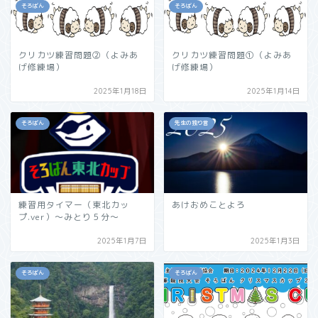
そろばん
そろばん
クリカツ練習問題➁（よみあ
クリカツ練習問題➀（よみあ
げ修練場）
げ修練場）
2025年1月18日
2025年1月14日
そろばん
先生の独り言
練習用タイマー（東北カッ
あけおめことよろ
プ.ver）～みとり５分～
2025年1月7日
2025年1月3日
そろばん
そろばん