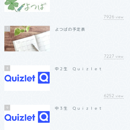
7926
view
7
よつばの予定表
7227
view
8
中２生 Ｑｕｉｚｌｅｔ
6252
view
9
中３生 Ｑｕｉｚｌｅｔ