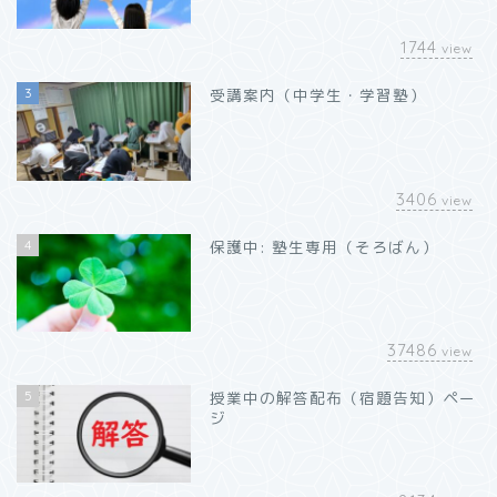
1744
view
3
受講案内（中学生・学習塾）
3406
view
4
保護中: 塾生専用（そろばん）
37486
view
5
授業中の解答配布（宿題告知）ペー
ジ