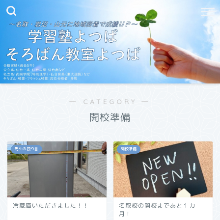
― CATEGORY ―
開校準備
先生の独り言
開校準備
冷蔵庫いただきました！！
名取校の開校まであと１カ
月！