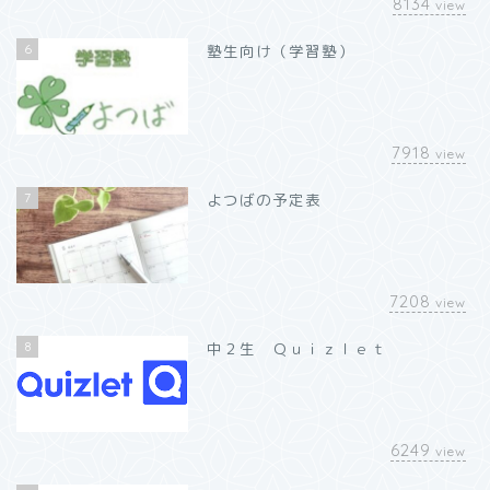
8134
view
6
塾生向け（学習塾）
7918
view
7
よつばの予定表
7208
view
8
中２生 Ｑｕｉｚｌｅｔ
6249
view