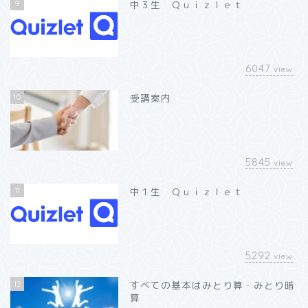
9
中３生 Ｑｕｉｚｌｅｔ
6047
view
10
受講案内
5845
view
11
中１生 Ｑｕｉｚｌｅｔ
5292
view
12
すべての基本はみとり算・みとり暗
算