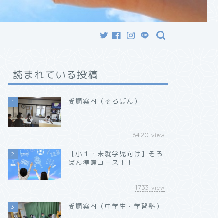
読まれている投稿
受講案内（そろばん）
1
6420
view
【小１・未就学児向け】そろ
2
ばん準備コース！！
1733
view
受講案内（中学生・学習塾）
3