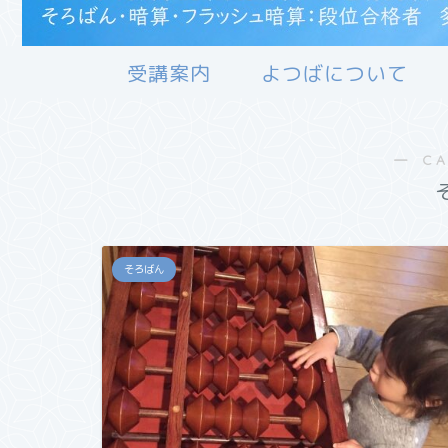
受講案内
よつばについて
― C
そろばん