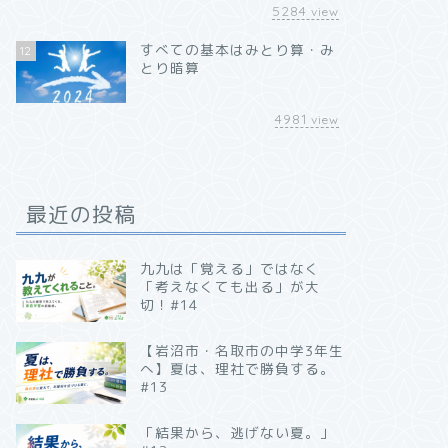
5284
view
すべての基本はみとり算・み
12
とり暗算
4981
view
最近の投稿
九九は「覚える」ではなく
「考えなくても出る」が大
切！#14
【岩沼市・名取市の中学3年生
へ】夏は、理社で勝負する。
#13
「結果から、逃げない夏。」