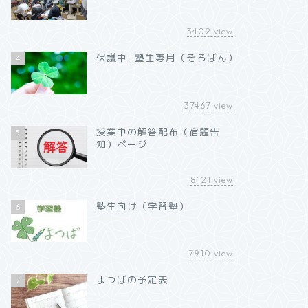
3402
view
保護中: 塾生専用（そろばん）
4
37467
view
授業中の解答配布（宿題告
5
知）ページ
8121
view
塾生向け（学習塾）
6
7910
view
よつばの予定表
7