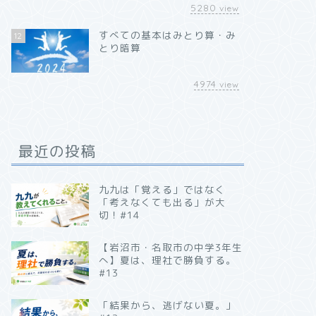
5280
view
すべての基本はみとり算・み
12
とり暗算
4974
view
最近の投稿
九九は「覚える」ではなく
「考えなくても出る」が大
切！#14
【岩沼市・名取市の中学3年生
へ】夏は、理社で勝負する。
#13
「結果から、逃げない夏。」