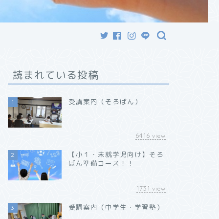
読まれている投稿
受講案内（そろばん）
1
6416
view
【小１・未就学児向け】そろ
2
ばん準備コース！！
1731
view
受講案内（中学生・学習塾）
3