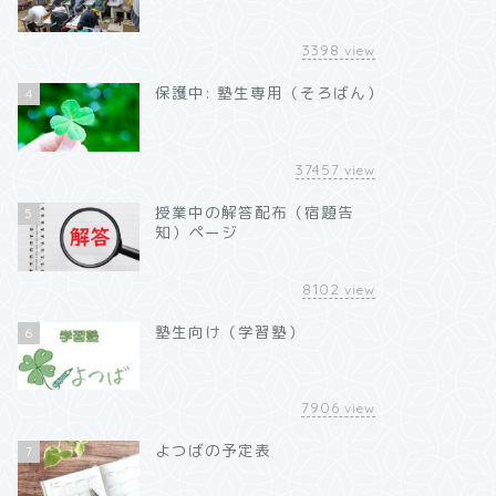
3398
view
保護中: 塾生専用（そろばん）
4
37457
view
授業中の解答配布（宿題告
5
知）ページ
8102
view
塾生向け（学習塾）
6
7906
view
よつばの予定表
7