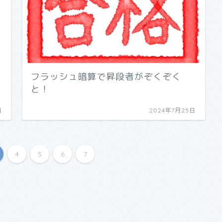
フラッシュ暗算で昇段者がぞくぞく
と！
日
2024年7月25日
4
5
6
7