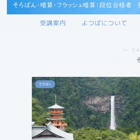
受講案内
よつばについて
― C
そろばん