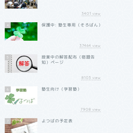
3401
view
保護中: 塾生専用（そろばん）
4
37464
view
授業中の解答配布（宿題告
5
知）ページ
8103
view
塾生向け（学習塾）
6
7908
view
よつばの予定表
7