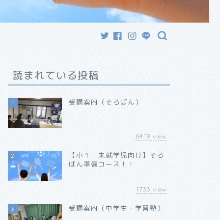
読まれている投稿
受講案内（そろばん）
1
6419
view
【小１・未就学児向け】そろ
2
ばん準備コース！！
1733
view
受講案内（中学生・学習塾）
3