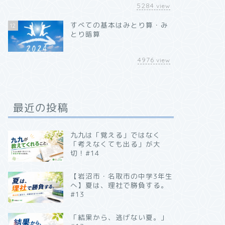
5284
view
すべての基本はみとり算・み
12
とり暗算
4976
view
最近の投稿
九九は「覚える」ではなく
「考えなくても出る」が大
切！#14
【岩沼市・名取市の中学3年生
へ】夏は、理社で勝負する。
#13
「結果から、逃げない夏。」