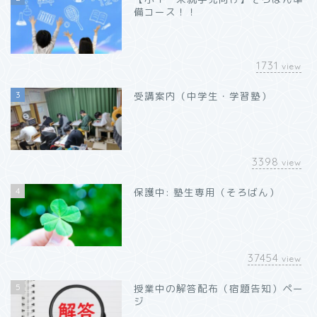
備コース！！
1731
view
3
受講案内（中学生・学習塾）
3398
view
4
保護中: 塾生専用（そろばん）
37454
view
5
授業中の解答配布（宿題告知）ペー
ジ