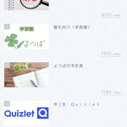
8102
view
6
塾生向け（学習塾）
7905
view
7
よつばの予定表
7189
view
8
中２生 Ｑｕｉｚｌｅｔ