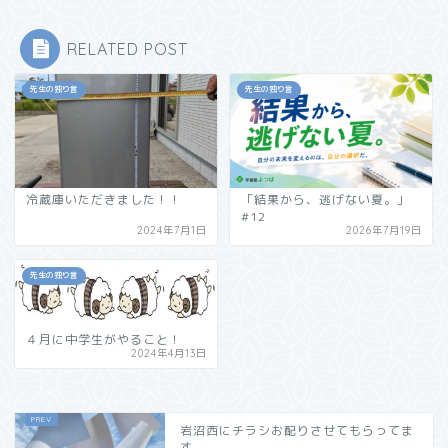
RELATED POST
先生の独り言
先生の独り言
冷蔵庫いただきました！！
「結果から、逃げない夏。」
#12
2024年7月1日
2026年7月19日
先生の独り言
４月に中学生がやること！
2024年4月13日
岩沼西にチラシお配りさせてもらってま
す