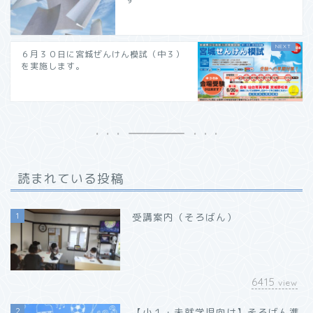
６月３０日に宮城ぜんけん模試（中３）
を実施します。
読まれている投稿
1
受講案内（そろばん）
6415
view
2
【小１・未就学児向け】そろばん準