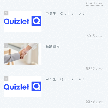
6240
view
9
中３生 Ｑｕｉｚｌｅｔ
6015
view
10
受講案内
5832
view
11
中１生 Ｑｕｉｚｌｅｔ
5279
view