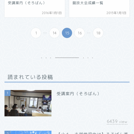
受講案内（そろばん）
競技大会成績一覧
2016年1月1日
2015年1月1日
...
...
1
14
15
16
18
読まれている投稿
1
受講案内（そろばん）
6439
view
2