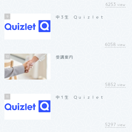
6253
view
9
中３生 Ｑｕｉｚｌｅｔ
6058
view
10
受講案内
5852
view
11
中１生 Ｑｕｉｚｌｅｔ
5297
view