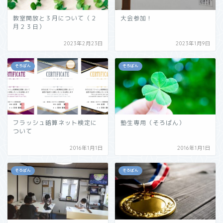
教室開放と３月について（２
大会参加！
月２３日）
2023年2月23日
2023年1月9日
そろばん
そろばん
フラッシュ暗算ネット検定に
塾生専用（そろばん）
ついて
2016年1月1日
2016年1月1日
そろばん
そろばん