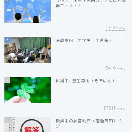
【小１・未就学児向け】そろばん準
備コース！！
1749
view
3
受講案内（中学生・学習塾）
3410
view
4
保護中: 塾生専用（そろばん）
37513
view
5
授業中の解答配布（宿題告知）ペー
ジ