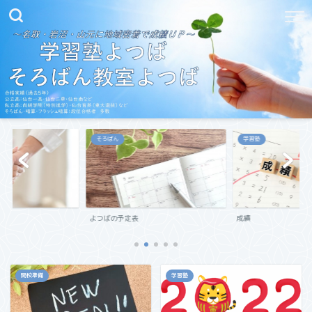
そろばん
学習塾
よつばの予定表
成績
開校準備
学習塾