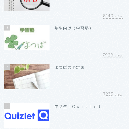
8140
view
6
塾生向け（学習塾）
7928
view
7
よつばの予定表
7233
view
8
中２生 Ｑｕｉｚｌｅｔ