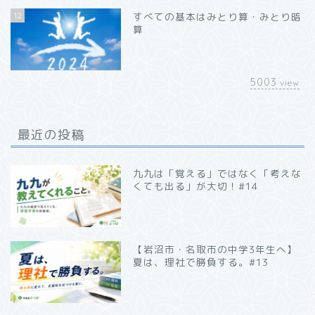
12
すべての基本はみとり算・みとり暗
算
5003
view
最近の投稿
九九は「覚える」ではなく「考えな
くても出る」が大切！#14
【岩沼市・名取市の中学3年生へ】
夏は、理社で勝負する。#13