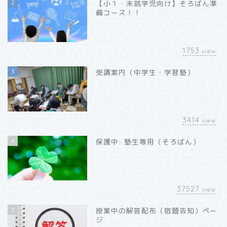
2
【小１・未就学児向け】そろばん準
備コース！！
1753
view
3
受講案内（中学生・学習塾）
3414
view
4
保護中: 塾生専用（そろばん）
37527
view
5
授業中の解答配布（宿題告知）ペー
ジ