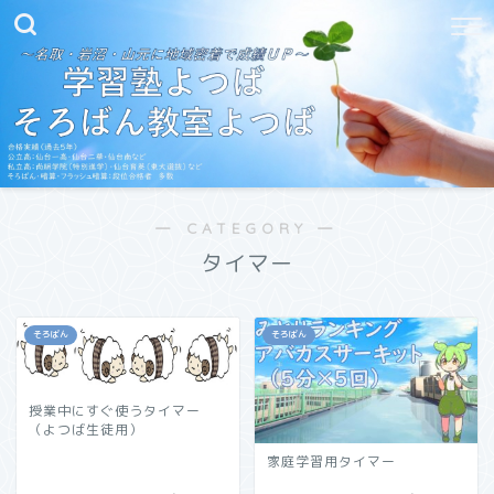
― CATEGORY ―
タイマー
そろばん
そろばん
授業中にすぐ使うタイマー
（よつば生徒用）
家庭学習用タイマー