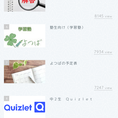
8145
view
6
塾生向け（学習塾）
7934
view
7
よつばの予定表
7247
view
8
中２生 Ｑｕｉｚｌｅｔ