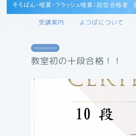
受講案内
よつばについて
Uncategorized
教室初の十段合格！！