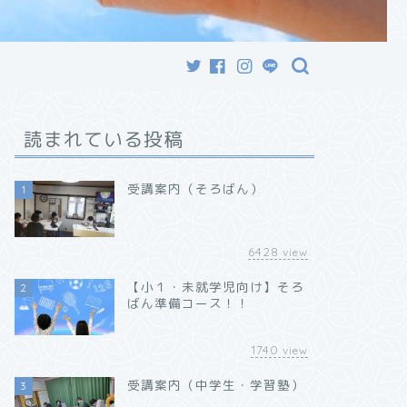
読まれている投稿
受講案内（そろばん）
1
6428
view
【小１・未就学児向け】そろ
2
ばん準備コース！！
1740
view
受講案内（中学生・学習塾）
3