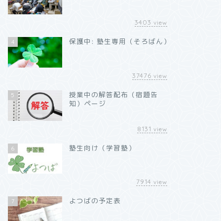
3403
view
保護中: 塾生専用（そろばん）
4
37476
view
授業中の解答配布（宿題告
5
知）ページ
8131
view
塾生向け（学習塾）
6
7914
view
よつばの予定表
7