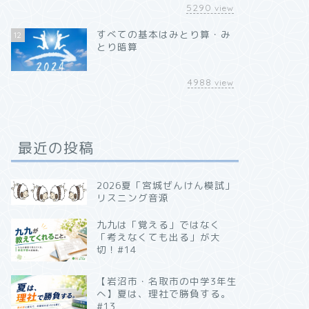
5290
view
すべての基本はみとり算・み
12
とり暗算
4988
view
最近の投稿
2026夏「宮城ぜんけん模試」
リスニング音源
九九は「覚える」ではなく
「考えなくても出る」が大
切！#14
【岩沼市・名取市の中学3年生
へ】夏は、理社で勝負する。
#13