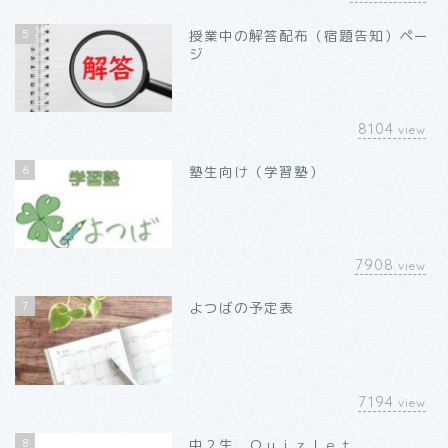
5
授業中の解答配布（宿題告知）ペー
ジ
8104
view
6
塾生向け（学習塾）
7908
view
7
よつばの予定表
7194
view
8
中２生 Ｑｕｉｚｌｅｔ