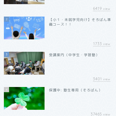
6419
view
2
【小１・未就学児向け】そろばん準
備コース！！
1733
view
3
受講案内（中学生・学習塾）
3401
view
4
保護中: 塾生専用（そろばん）
37465
view