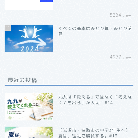
5284
view
12
すべての基本はみとり算・みとり暗
算
4977
view
最近の投稿
九九は「覚える」ではなく「考えな
くても出る」が大切！#14
【岩沼市・名取市の中学3年生へ】
夏は、理社で勝負する。#13