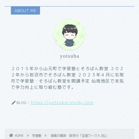
ABOUT ME
yotsuba
２０１５年から山元町で学習塾とそろばん教室 ２０２
２年から岩沼市でそろばん教室 ２０２３年４月に名取
市で学習塾・そろばん教室を開講予定 仙南地区で本気
で学力向上に取り組む塾です。
https://yotsuba-study.com
BLOG：
HOME
学習塾
宮城の算数・数学が「全国ワースト2位」