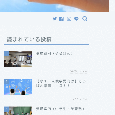
読まれている投稿
受講案内（そろばん）
1
6420
view
【小１・未就学児向け】そろ
2
ばん準備コース！！
1733
view
受講案内（中学生・学習塾）
3