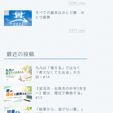
5284
view
すべての基本はみとり算・み
12
とり暗算
4977
view
最近の投稿
九九は「覚える」ではなく
「考えなくても出る」が大
切！#14
【岩沼市・名取市の中学3年生
へ】夏は、理社で勝負する。
#13
「結果から、逃げない夏。」