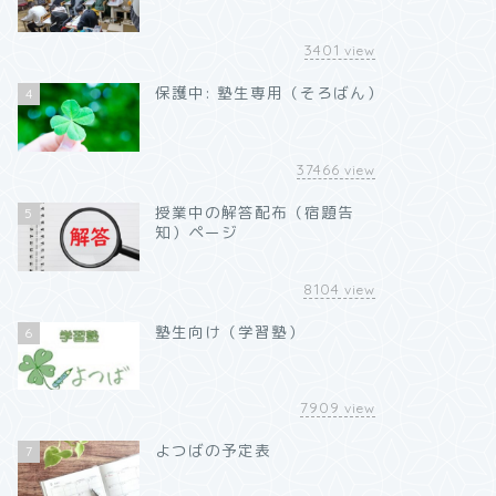
3401
view
保護中: 塾生専用（そろばん）
4
37466
view
授業中の解答配布（宿題告
5
知）ページ
8104
view
塾生向け（学習塾）
6
7909
view
よつばの予定表
7