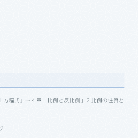
「方程式」～４章「比例と反比例」２比例の性質と
ジ