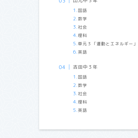
山元中３年
国語
数学
社会
理科
単元３「運動とエネルギー
英語
吉田中３年
国語
数学
社会
理科
英語