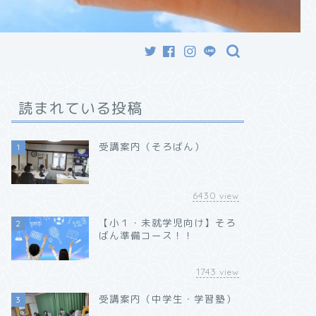
読まれている投稿
受講案内（そろばん）
1
6430
view
【小１・未就学児向け】そろ
2
ばん準備コース！！
1743
view
受講案内（中学生・学習塾）
3