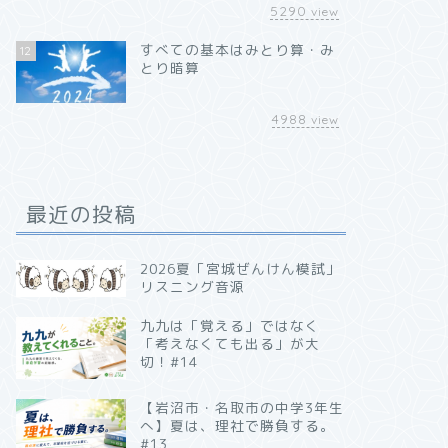
5290
view
すべての基本はみとり算・み
12
とり暗算
4988
view
最近の投稿
2026夏「宮城ぜんけん模試」
リスニング音源
九九は「覚える」ではなく
「考えなくても出る」が大
切！#14
【岩沼市・名取市の中学3年生
へ】夏は、理社で勝負する。
#13