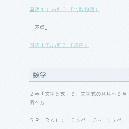
国語１年.古典２.『竹取物語』
「矛盾」
国語１年.古典３.『矛盾』
数学
２章「文字と式」３．文字式の利用～３章
調べ方
ＳＰＩＲＡＬ：１０６ページ～１６３ペー