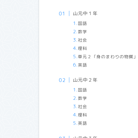
山元中１年
国語
数学
社会
理科
単元２「身のまわりの物質
英語
山元中２年
国語
数学
社会
理科
英語