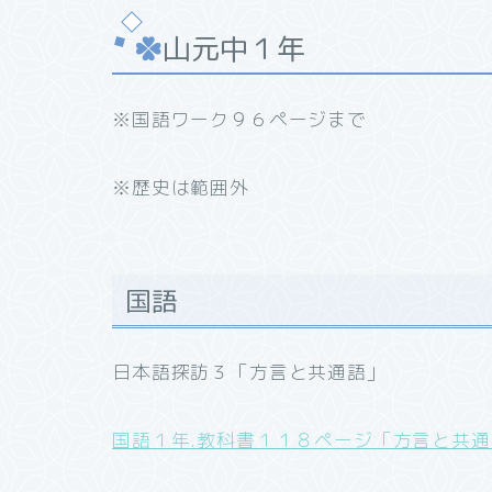
山元中１年
※国語ワーク９６ページまで
※歴史は範囲外
国語
日本語探訪３「方言と共通語」
国語１年.教科書１１８ページ「方言と共通