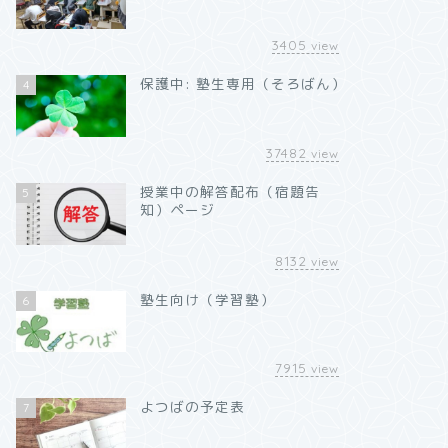
3405
view
保護中: 塾生専用（そろばん）
4
37482
view
授業中の解答配布（宿題告
5
知）ページ
8132
view
塾生向け（学習塾）
6
7915
view
よつばの予定表
7