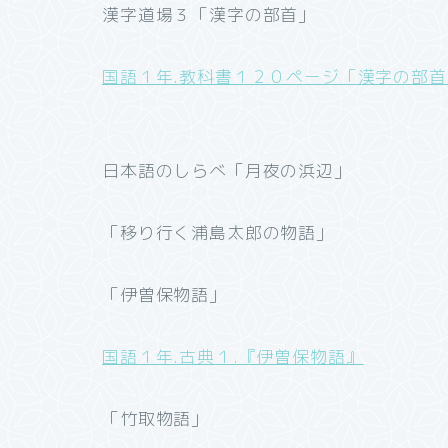
漢字道場３「漢字の部首」
国語１年.教科書１２０ページ「漢字の部首
日本語のしらべ「月夜の浜辺」
「移り行く浦島太郎の物語」
「伊曽保物語」
国語１年.古典１.『伊曽保物語』
「竹取物語」