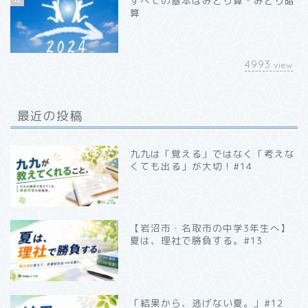
すべての基本はみとり算・みとり暗
算
4993
view
最近の投稿
九九は「覚える」ではなく「考えな
くても出る」が大切！#14
【岩沼市・名取市の中学3年生へ】
夏は、理社で勝負する。#13
「結果から、逃げない夏。」#12