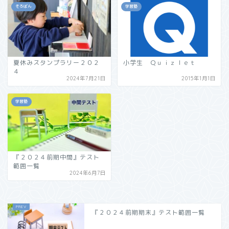
そろばん
学習塾
夏休みスタンプラリー２０２
小学生 Ｑｕｉｚｌｅｔ
４
2024年7月21日
2015年1月1日
学習塾
『２０２４前期中間』テスト
範囲一覧
2024年6月7日
『２０２４前期期末』テスト範囲一覧