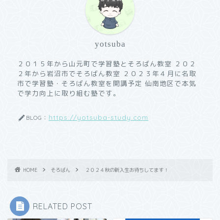
yotsuba
２０１５年から山元町で学習塾とそろばん教室 ２０２
２年から岩沼市でそろばん教室 ２０２３年４月に名取
市で学習塾・そろばん教室を開講予定 仙南地区で本気
で学力向上に取り組む塾です。
https://yotsuba-study.com
BLOG：
HOME
そろばん
２０２４秋の新入生お待ちしてます！
RELATED POST