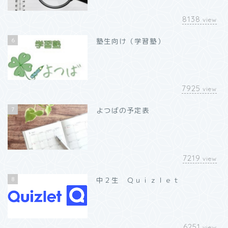
8138
view
6
塾生向け（学習塾）
7925
view
7
よつばの予定表
7219
view
8
中２生 Ｑｕｉｚｌｅｔ
6251
view