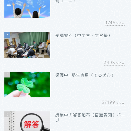
備コース！！
1746
view
3
受講案内（中学生・学習塾）
3408
view
4
保護中: 塾生専用（そろばん）
37499
view
5
授業中の解答配布（宿題告知）ペー
ジ