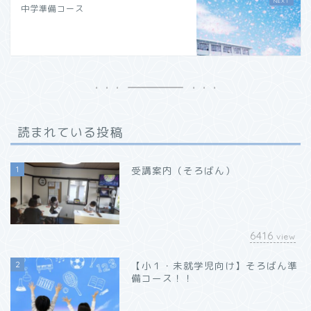
中学準備コース
読まれている投稿
1
受講案内（そろばん）
6416
view
2
【小１・未就学児向け】そろばん準
備コース！！