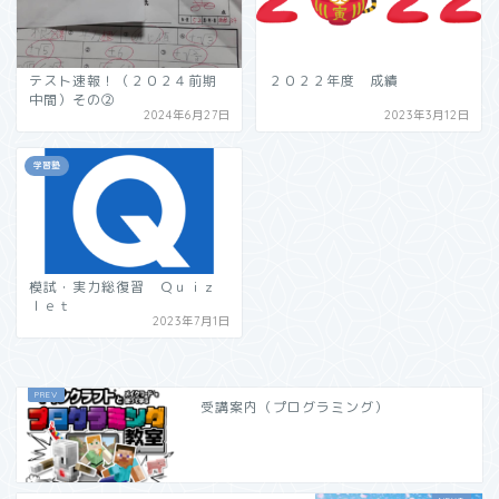
テスト速報！（２０２４前期
２０２２年度 成績
中間）その➁
2024年6月27日
2023年3月12日
学習塾
模試・実力総復習 Ｑｕｉｚ
ｌｅｔ
2023年7月1日
受講案内（プログラミング）