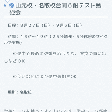
山元校・名取校合同６耐テスト勉
強会
日程：８月２７日（日）・９月３日（日）
時間：１３時～１９時（２５分勉強・５分休憩のサイク
ルで実施）
※途中で長めに休憩を取ったり、飲食や買い出
しなどＯＫ
※部活などにより途中参加もOK
場所：名取校
学校ワークを持ってきてもOKです。学校ワークが終