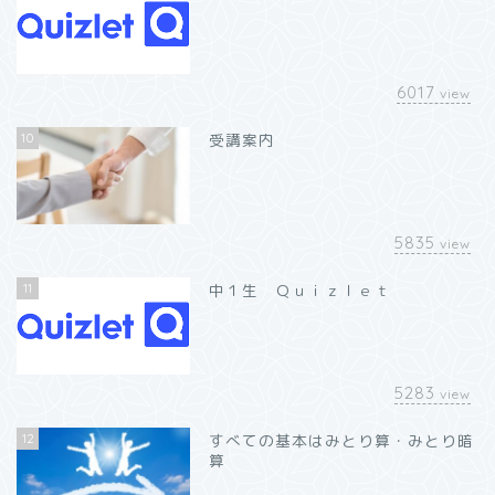
6017
view
10
受講案内
5835
view
11
中１生 Ｑｕｉｚｌｅｔ
5283
view
12
すべての基本はみとり算・みとり暗
算