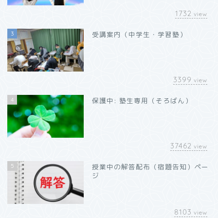
1732
view
3
受講案内（中学生・学習塾）
3399
view
4
保護中: 塾生専用（そろばん）
37462
view
5
授業中の解答配布（宿題告知）ペー
ジ
8103
view