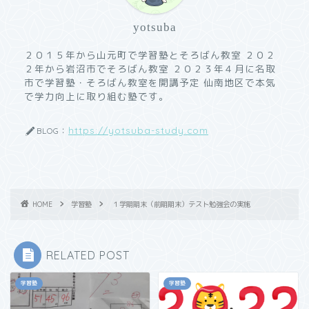
yotsuba
２０１５年から山元町で学習塾とそろばん教室 ２０２
２年から岩沼市でそろばん教室 ２０２３年４月に名取
市で学習塾・そろばん教室を開講予定 仙南地区で本気
で学力向上に取り組む塾です。
https://yotsuba-study.com
BLOG：
HOME
学習塾
１学期期末（前期期末）テスト勉強会の実施
RELATED POST
学習塾
学習塾