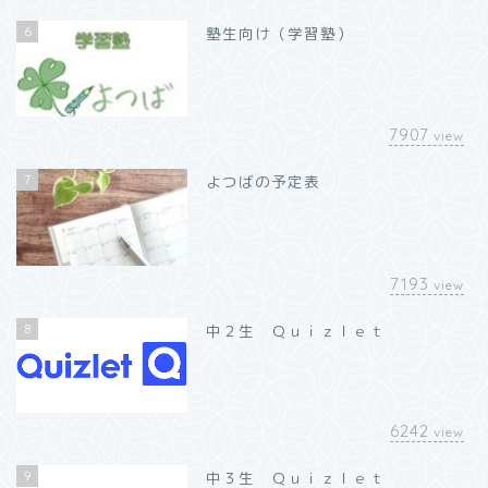
6
塾生向け（学習塾）
7907
view
7
よつばの予定表
7193
view
8
中２生 Ｑｕｉｚｌｅｔ
6242
view
9
中３生 Ｑｕｉｚｌｅｔ