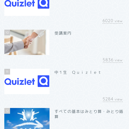
6020
view
10
受講案内
5836
view
11
中１生 Ｑｕｉｚｌｅｔ
5284
view
12
すべての基本はみとり算・みとり暗
算