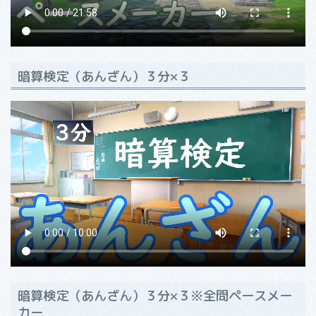
暗算検定（あんざん）３分×３
暗算検定（あんざん）３分×３※全問ペースメー
カー