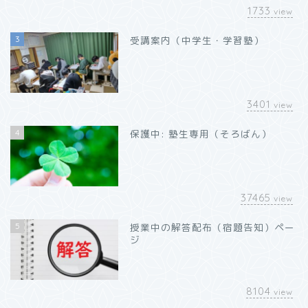
1733
view
3
受講案内（中学生・学習塾）
3401
view
4
保護中: 塾生専用（そろばん）
37465
view
5
授業中の解答配布（宿題告知）ペー
ジ
8104
view