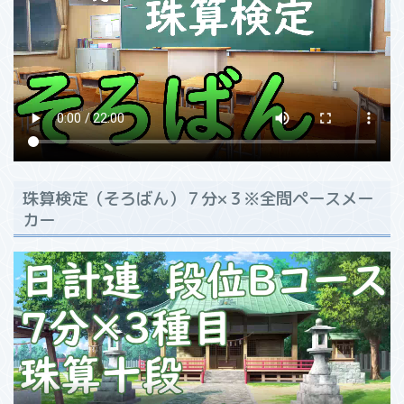
珠算検定（そろばん）７分×３※全問ペースメー
カー