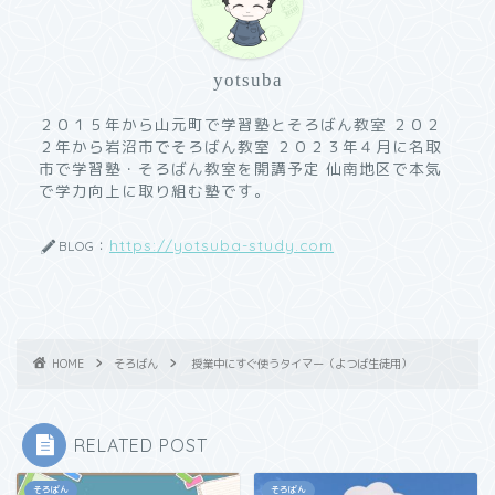
yotsuba
２０１５年から山元町で学習塾とそろばん教室 ２０２
２年から岩沼市でそろばん教室 ２０２３年４月に名取
市で学習塾・そろばん教室を開講予定 仙南地区で本気
で学力向上に取り組む塾です。
https://yotsuba-study.com
BLOG：
HOME
そろばん
授業中にすぐ使うタイマー（よつば生徒用）
RELATED POST
そろばん
そろばん