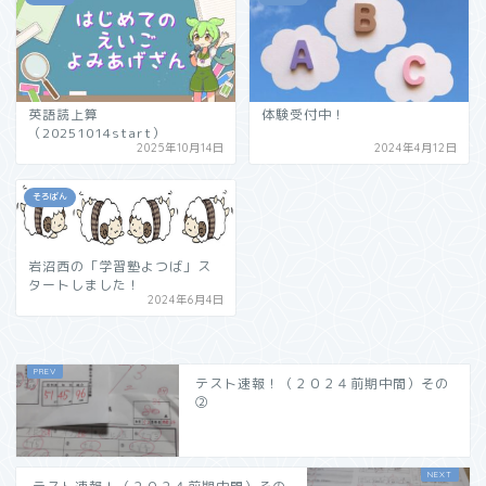
英語読上算
体験受付中！
（20251014start）
2025年10月14日
2024年4月12日
そろばん
岩沼西の「学習塾よつば」ス
タートしました！
2024年6月4日
テスト速報！（２０２４前期中間）その
➁