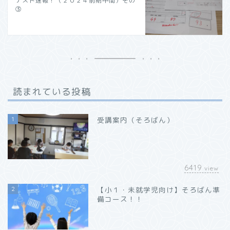
テスト速報！（２０２４前期中間）その
③
読まれている投稿
1
受講案内（そろばん）
6419
view
2
【小１・未就学児向け】そろばん準
備コース！！