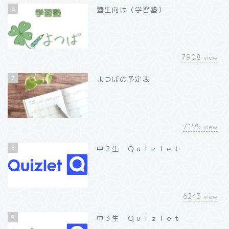
6
塾生向け（学習塾）
7908
view
7
よつばの予定表
7195
view
8
中２生 Ｑｕｉｚｌｅｔ
6243
view
9
中３生 Ｑｕｉｚｌｅｔ