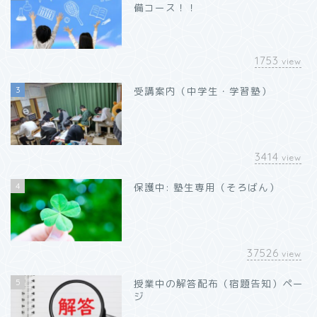
備コース！！
1753
view
3
受講案内（中学生・学習塾）
3414
view
4
保護中: 塾生専用（そろばん）
37526
view
5
授業中の解答配布（宿題告知）ペー
ジ