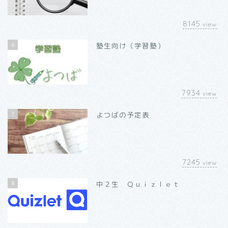
8145
view
6
塾生向け（学習塾）
7934
view
7
よつばの予定表
7245
view
8
中２生 Ｑｕｉｚｌｅｔ