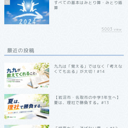
12
すべての基本はみとり算・みとり暗
算
5003
view
最近の投稿
九九は「覚える」ではなく「考えな
くても出る」が大切！#14
【岩沼市・名取市の中学3年生へ】
夏は、理社で勝負する。#13