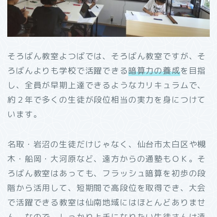
そろばん教室よつばでは、そろばん教室ですが、そ
ろばんよりも学校で活躍できる
暗算力の養成
を目指
し、全員が早期上達できるようなカリキュラムで、
約２年で多くの生徒が段位相当の実力を身につけて
います。
名取・岩沼の生徒だけじゃなく、仙台市太白区や槻
木・船岡・大河原など、遠方からの通塾もＯＫ。そ
ろばん教室はあっても、フラッシュ暗算を初歩の段
階から活用して、短期間で高段位を取得でき、大会
で活躍できる教室は仙南地域にはほとんどありませ
ん。なので、しっかり上手になりたい生徒さんは遠