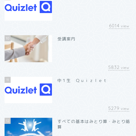
6014
view
10
受講案内
5832
view
11
中１生 Ｑｕｉｚｌｅｔ
5279
view
12
すべての基本はみとり算・みとり暗
算