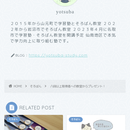
yotsuba
２０１５年から山元町で学習塾とそろばん教室 ２０２
２年から岩沼市でそろばん教室 ２０２３年４月に名取
市で学習塾・そろばん教室を開講予定 仙南地区で本気
で学力向上に取り組む塾です。
https://yotsuba-study.com
BLOG：
HOME
そろばん
八段以上取得者への教室からプレゼント！
RELATED POST
そろばん
そろばん