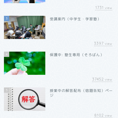
1731
view
3
受講案内（中学生・学習塾）
3397
view
4
保護中: 塾生専用（そろばん）
37452
view
5
授業中の解答配布（宿題告知）ペー
ジ
8102
view