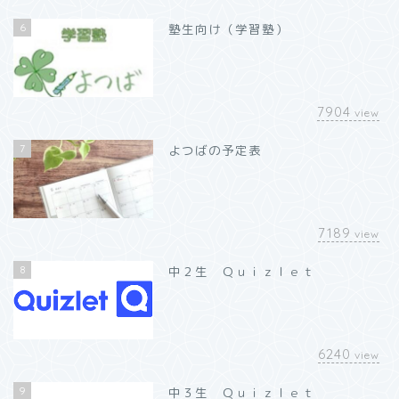
6
塾生向け（学習塾）
7904
view
7
よつばの予定表
7189
view
8
中２生 Ｑｕｉｚｌｅｔ
6240
view
9
中３生 Ｑｕｉｚｌｅｔ