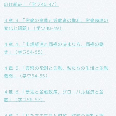
の仕組み」（学ワ46-47）
４章.３.「労働の意義と労働者の権利，労働環境の
変化と課題」（学ワ48-49）
４章.４.「市場経済と価格の決まり方，価格の働
き」（学ワ54-55）
４章.５.「貨幣の役割と金融，私たちの生活と金融
機関」（学ワ54-55）
４章.６.「景気と金融政策，グローバル経済と金
融」（学ワ56-57）
４章.７.「私たちの生活と財政，財政の役割と課