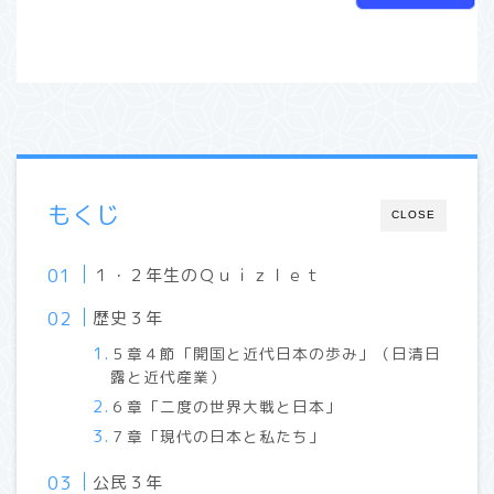
もくじ
CLOSE
１・２年生のＱｕｉｚｌｅｔ
歴史３年
５章４節「開国と近代日本の歩み」（日清日
露と近代産業）
６章「二度の世界大戦と日本」
７章「現代の日本と私たち」
公民３年