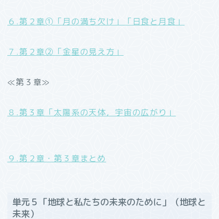
６.第２章➀「月の満ち欠け」「日食と月食」
７.第２章②「金星の見え方」
≪第３章≫
８.第３章「太陽系の天体，宇宙の広がり」
９.第２章・第３章まとめ
単元５「地球と私たちの未来のために」（地球と
未来）