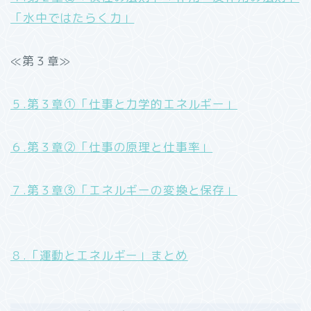
「水中ではたらく力」
≪第３章≫
５.第３章①「仕事と力学的エネルギー」
６.第３章②「仕事の原理と仕事率」
７.第３章③「エネルギーの変換と保存」
８.「運動とエネルギー」まとめ