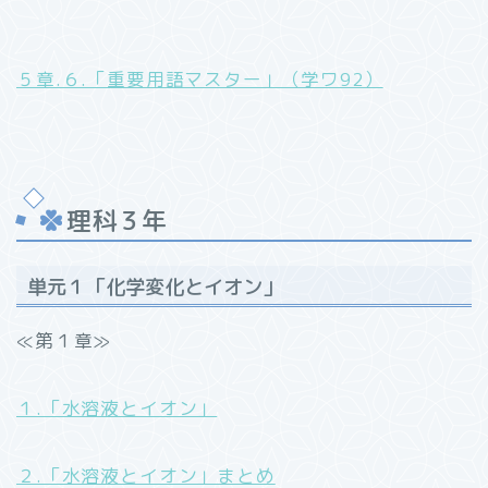
５章.６.「重要用語マスター」（学ワ92）
理科３年
単元１「化学変化とイオン」
≪第１章≫
１.「水溶液とイオン」
２.「水溶液とイオン」まとめ