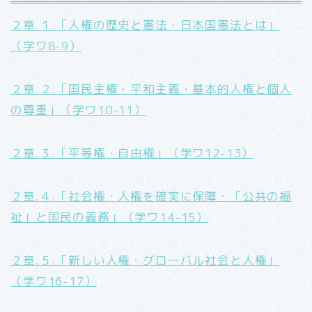
２章.１.「人権の歴史と憲法・日本国憲法とは」
（学ワ8-9）
２章.２.「国民主権・平和主義・基本的人権と個人
の尊重」（学ワ10-11）
２章.３.「平等権・自由権」（学ワ12-13）
２章.４.「社会権・人権を確実に保障・「公共の福
祉」と国民の義務」（学ワ14-15）
２章.５.「新しい人権・グローバル社会と人権」
（学ワ16-17）