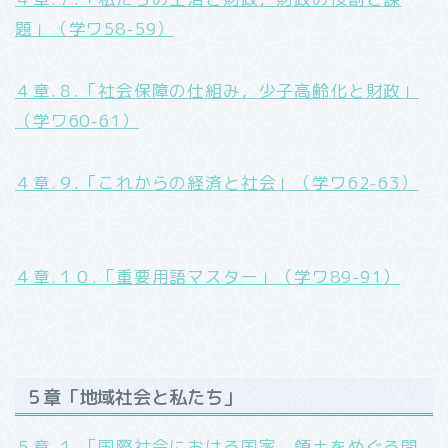
題」（学ワ58-59）
４章.８.「社会保障の仕組み，少子高齢化と財政」
（学ワ60-61）
４章.９.「これからの経済と社会」（学ワ62-63）
４章.１０.「重要用語マスター」（学ワ89-91）
５章「地域社会と私たち」
５章.１.「国際社会における国家，領土をめぐる問