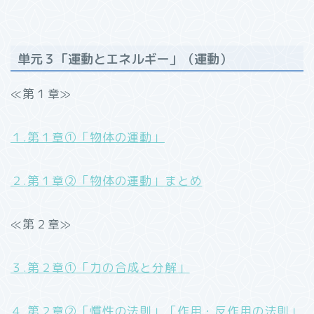
単元３「運動とエネルギー」（運動）
≪第１章≫
１.第１章①「物体の運動」
２.第１章②「物体の運動」まとめ
≪第２章≫
３.第２章①「力の合成と分解」
４.第２章②「慣性の法則」「作用・反作用の法則」