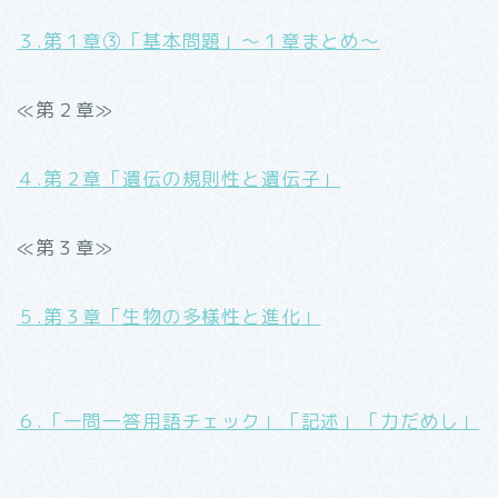
３.第１章③「基本問題」～１章まとめ～
≪第２章≫
４.第２章「遺伝の規則性と遺伝子」
≪第３章≫
５.第３章「生物の多様性と進化」
６.「一問一答用語チェック」「記述」「力だめし」