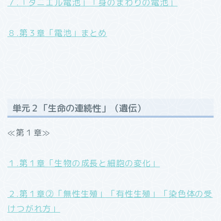
７.「ダニエル電池」「身のまわりの電池」
８.第３章「電池」まとめ
単元２「生命の連続性」（遺伝）
≪第１章≫
１.第１章「生物の成長と細胞の変化」
２.第１章②「無性生殖」「有性生殖」「染色体の受
けつがれ方」