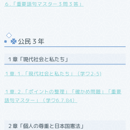
６.「重要語句マスター３問３答」
公民３年
１章「現代社会と私たち」
１章.１.「現代社会と私たち」（学ワ2-5)
１章.２.「ポイントの整理」「確かめ問題」「重要
語句マスター」（学ワ6.7.84）
２章「個人の尊重と日本国憲法」