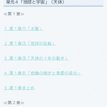
単元４「地球と宇宙」（天体）
≪第１章≫
１.第１章①「太陽」
２.第１章②「地球の自転」
３.第１章③「天体の１年の動き」
４.第１章④「地軸の傾きと季節の変化」
５.第１章まとめ
≪第２章≫