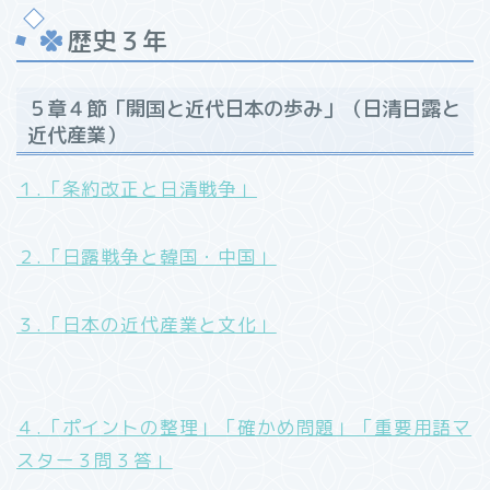
歴史３年
５章４節「開国と近代日本の歩み」（日清日露と
近代産業）
１.「条約改正と日清戦争」
２.「日露戦争と韓国・中国」
３.「日本の近代産業と文化」
４.「ポイントの整理」「確かめ問題」「重要用語マ
スター３問３答」