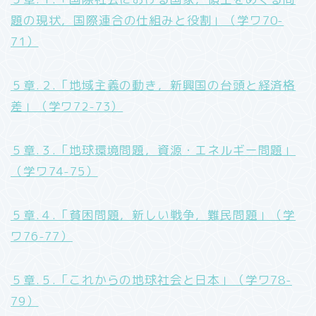
題の現状，国際連合の仕組みと役割」（学ワ70-
71）
５章.２.「地域主義の動き，新興国の台頭と経済格
差」（学ワ72-73）
５章.３.「地球環境問題，資源・エネルギー問題」
（学ワ74-75）
５章.４.「貧困問題，新しい戦争，難民問題」（学
ワ76-77）
５章.５.「これからの地球社会と日本」（学ワ78-
79）