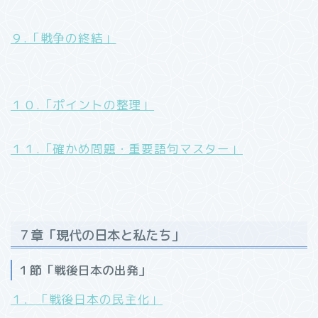
９.「戦争の終結」
１０.「ポイントの整理」
１１.「確かめ問題・重要語句マスター」
７章「現代の日本と私たち」
１節「戦後日本の出発」
１．
「
戦後日本の民主化」