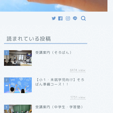
読まれている投稿
受講案内（そろばん）
1
6414
view
【小１・未就学児向け】そろ
2
ばん準備コース！！
1731
view
受講案内（中学生・学習塾）
3