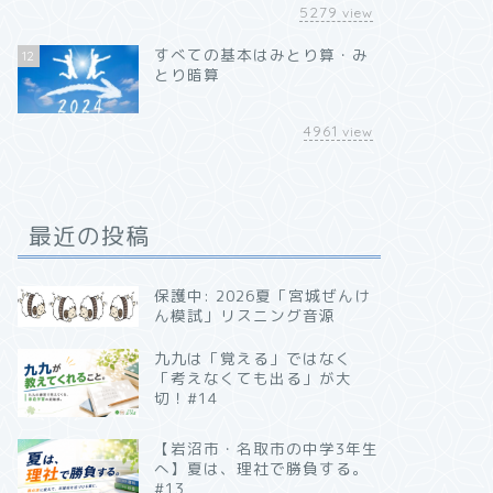
5279
view
すべての基本はみとり算・み
12
とり暗算
4961
view
最近の投稿
保護中: 2026夏「宮城ぜんけ
ん模試」リスニング音源
九九は「覚える」ではなく
「考えなくても出る」が大
切！#14
【岩沼市・名取市の中学3年生
へ】夏は、理社で勝負する。
#13