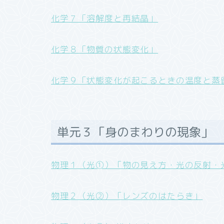
化学７「溶解度と再結晶」
化学８「物質の状態変化」
化学９「状態変化が起こるときの温度と蒸
単元３「身のまわりの現象」
物理１（光➀）「物の見え方・光の反射・
物理２（光②）「レンズのはたらき」