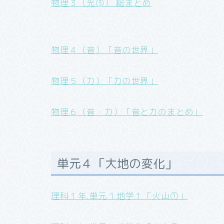
物理３（光➂） 総まとめ
物理４（音）「音の世界」
物理５（力）「力の世界」
物理６（音・力）「音と力のまとめ」
単元４「大地の変化」
理科１年.単元１地学１「火山①」