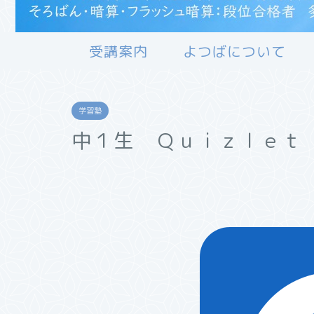
受講案内
よつばについて
学習塾
中１生 Ｑｕｉｚｌｅｔ