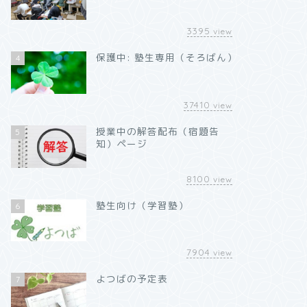
3395
view
保護中: 塾生専用（そろばん）
4
37410
view
授業中の解答配布（宿題告
5
知）ページ
8100
view
塾生向け（学習塾）
6
7904
view
よつばの予定表
7