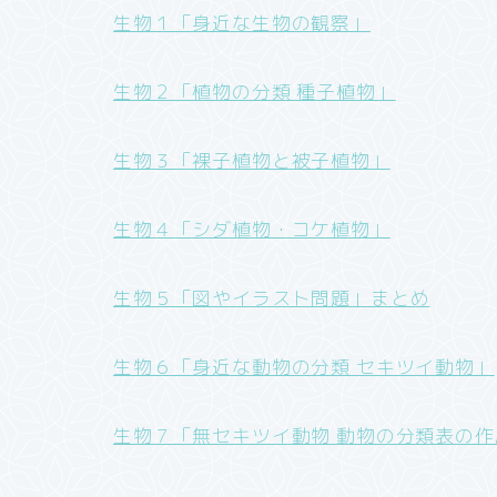
生物１「身近な生物の観察」
生物２「植物の分類 種子植物」
生物３「裸子植物と被子植物」
生物４「シダ植物・コケ植物」
生物５「図やイラスト問題」まとめ
生物６「身近な動物の分類 セキツイ動物」
生物７「無セキツイ動物 動物の分類表の作