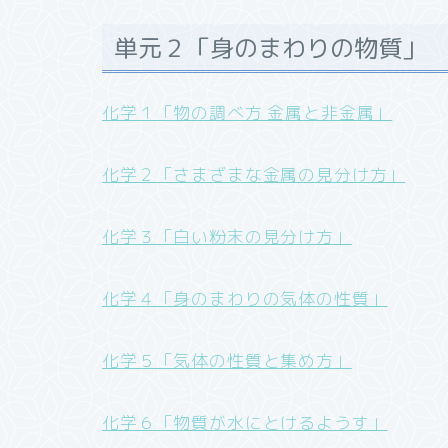
単元２「身のまわりの物質」
化学１「物の調べ方 金属と非金属」
化学２「さまざまな金属の見分け方」
化学３「白い粉末の見分け方」
化学４「身のまわりの気体の性質」
化学５「気体の性質と集め方」
化学６「物質が水にとけるようす」