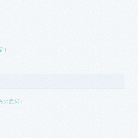
留」
光の屈折」