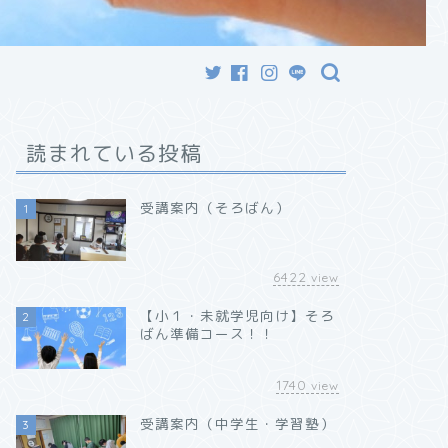
読まれている投稿
受講案内（そろばん）
1
6422
view
【小１・未就学児向け】そろ
2
ばん準備コース！！
1740
view
受講案内（中学生・学習塾）
3