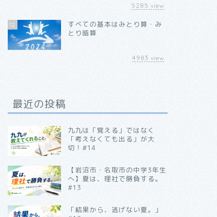
5285
view
すべての基本はみとり算・み
12
とり暗算
4983
view
最近の投稿
九九は「覚える」ではなく
「考えなくても出る」が大
切！#14
【岩沼市・名取市の中学3年生
へ】夏は、理社で勝負する。
#13
「結果から、逃げない夏。」