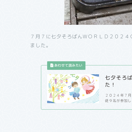
７月７に七夕そろばんＷＯＲＬＤ２０２４
ました。
七夕そろ
た！
２０２４年７月
徒９名が参加し