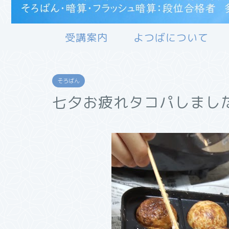
受講案内
よつばについて
そろばん
七夕お疲れタコパしまし