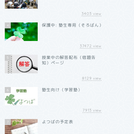
3403
view
保護中: 塾生専用（そろばん）
4
37472
view
授業中の解答配布（宿題告
5
知）ページ
8129
view
塾生向け（学習塾）
6
7913
view
よつばの予定表
7