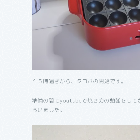
１５時過ぎから、タコパの開始です。
準備の間にyoutubeで焼き方の勉強を
らいました。