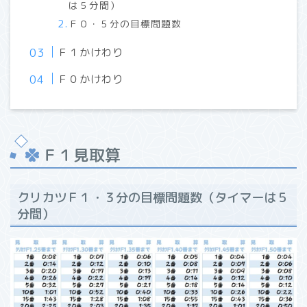
は５分間）
Ｆ０・５分の目標問題数
Ｆ１かけわり
Ｆ０かけわり
Ｆ１見取算
クリカツＦ１・３分の目標問題数（タイマーは５
分間）