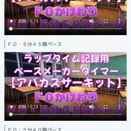
Ｆ０・５分４５題ペース
Ｆ０・５分４０題ペース