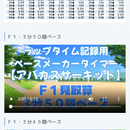
Ｆ１・３分５０題ペース
Ｆ１・３分４５題ペース