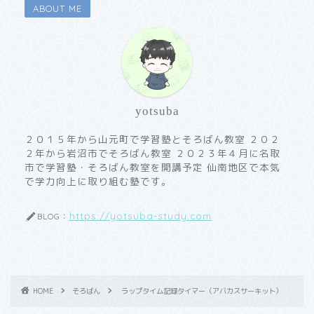
ABOUT ME
yotsuba
２０１５年から山元町で学習塾とそろばん教室 ２０２
２年から岩沼市でそろばん教室 ２０２３年４月に名取
市で学習塾・そろばん教室を開講予定 仙南地区で本気
で学力向上に取り組む塾です。
https://yotsuba-study.com
BLOG：
HOME
そろばん
ラップタイム記録タイマー（アバカスサーキット）