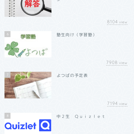
8104
view
6
塾生向け（学習塾）
7908
view
7
よつばの予定表
7194
view
8
中２生 Ｑｕｉｚｌｅｔ