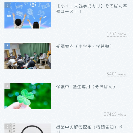
2
【小１・未就学児向け】そろばん準
備コース！！
1733
view
3
受講案内（中学生・学習塾）
3401
view
4
保護中: 塾生専用（そろばん）
37465
view
5
授業中の解答配布（宿題告知）ペー
ジ