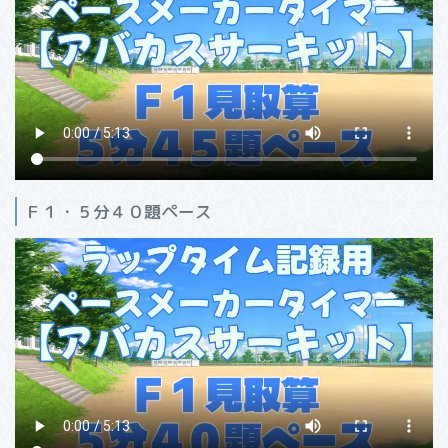
Ｆ１・５分４０題ペース