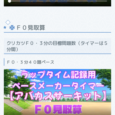
Ｆ０見取算
クリカツＦ０・３分の目標問題数（タイマーは５
分間）
Ｆ０・３分４０題ペース