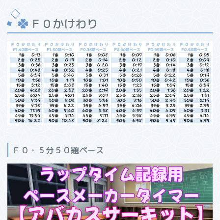
Ｆ０かけわり
Ｆ０・５分５０題ペース