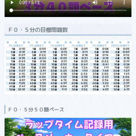
Ｆ０・５分の目標問題数
Ｆ０・５分５０題ペース