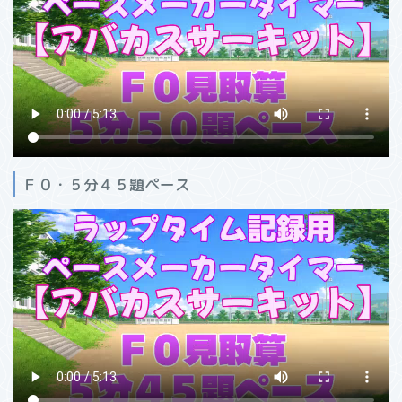
Ｆ０・５分４５題ペース