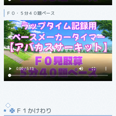
Ｆ０・５分４０題ペース
Ｆ１かけわり