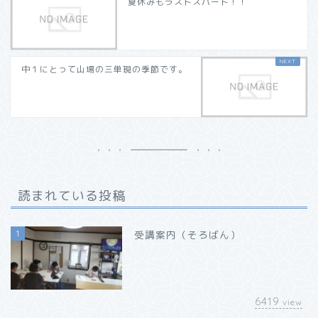
夏休みもラストスパート！！
中１にとって山場の三単現の季節です。
読まれている投稿
1
受講案内（そろばん）
6419
view