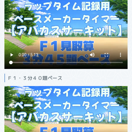
Ｆ１・３分４０題ペース