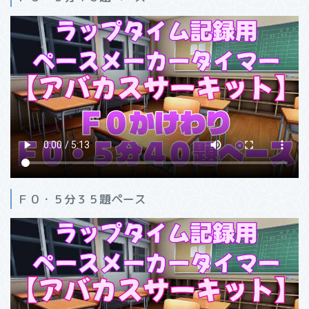
Ｆ０・５分３５題ペース