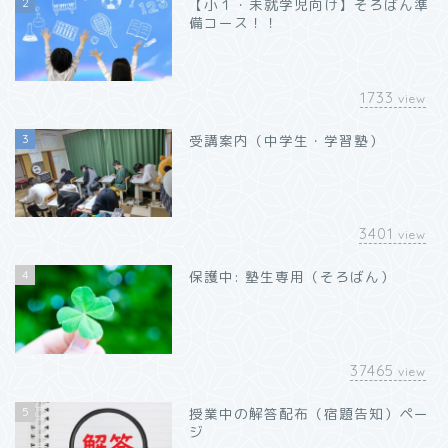
2
【小１・未就学児向け】そろばん準
備コース！！
1733
view
3
受講案内（中学生・学習塾）
3401
view
4
保護中: 塾生専用（そろばん）
37465
view
5
授業中の解答配布（宿題告知）ペー
ジ