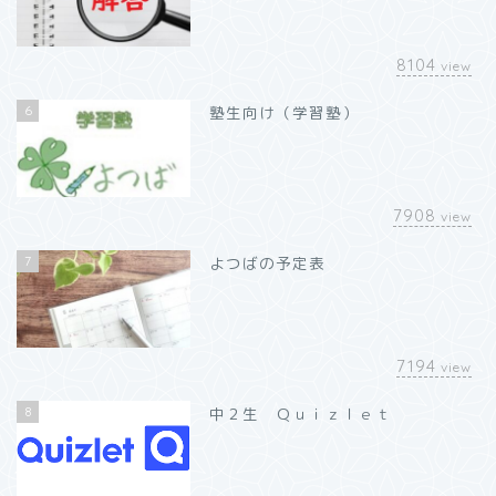
8104
view
6
塾生向け（学習塾）
7908
view
7
よつばの予定表
7194
view
8
中２生 Ｑｕｉｚｌｅｔ