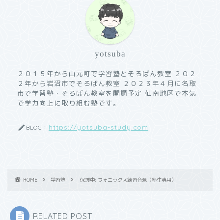
yotsuba
２０１５年から山元町で学習塾とそろばん教室 ２０２
２年から岩沼市でそろばん教室 ２０２３年４月に名取
市で学習塾・そろばん教室を開講予定 仙南地区で本気
で学力向上に取り組む塾です。
https://yotsuba-study.com
BLOG：
HOME
学習塾
保護中: フォニックス練習音源（塾生専用）
RELATED POST