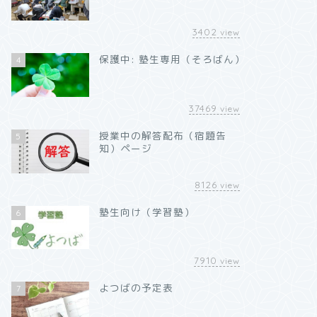
3402
view
保護中: 塾生専用（そろばん）
4
37469
view
授業中の解答配布（宿題告
5
知）ページ
8126
view
塾生向け（学習塾）
6
7910
view
よつばの予定表
7