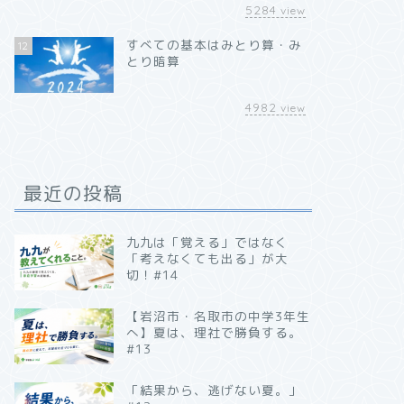
5284
view
すべての基本はみとり算・み
12
とり暗算
4982
view
最近の投稿
九九は「覚える」ではなく
「考えなくても出る」が大
切！#14
【岩沼市・名取市の中学3年生
へ】夏は、理社で勝負する。
#13
「結果から、逃げない夏。」