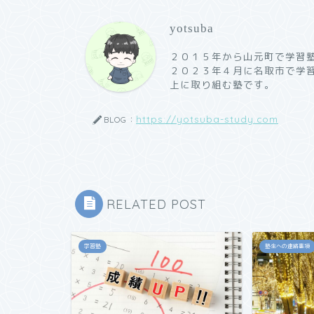
yotsuba
２０１５年から山元町で学習
２０２３年４月に名取市で学
上に取り組む塾です。
https://yotsuba-study.com
BLOG：
RELATED POST
学習塾
塾生への連絡事項