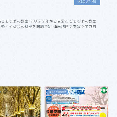
ABOUT ME
塾とそろばん教室 ２０２２年から岩沼市でそろばん教室
習塾・そろばん教室を開講予定 仙南地区で本気で学力向
塾生への連絡事項