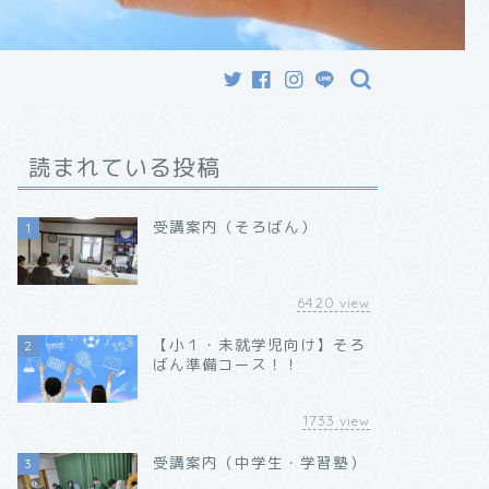
読まれている投稿
受講案内（そろばん）
1
6420
view
【小１・未就学児向け】そろ
2
ばん準備コース！！
1733
view
受講案内（中学生・学習塾）
3