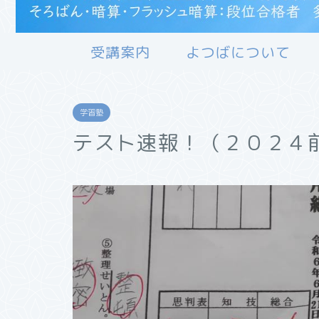
受講案内
よつばについて
学習塾
テスト速報！（２０２４