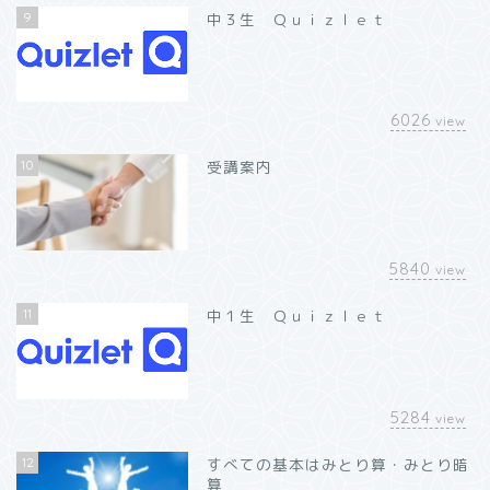
9
中３生 Ｑｕｉｚｌｅｔ
6026
view
10
受講案内
5840
view
11
中１生 Ｑｕｉｚｌｅｔ
5284
view
12
すべての基本はみとり算・みとり暗
算