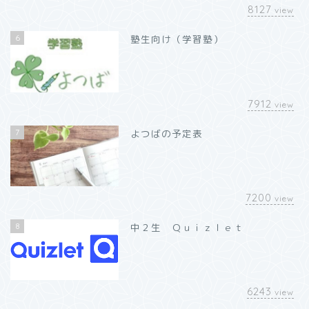
8127
view
6
塾生向け（学習塾）
7912
view
7
よつばの予定表
7200
view
8
中２生 Ｑｕｉｚｌｅｔ
6243
view