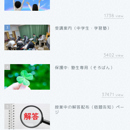
1738
view
3
受講案内（中学生・学習塾）
3402
view
4
保護中: 塾生専用（そろばん）
37471
view
5
授業中の解答配布（宿題告知）ペー
ジ