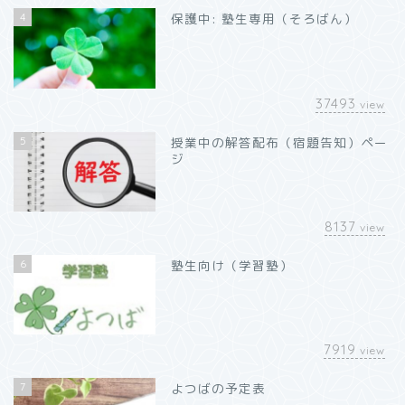
4
保護中: 塾生専用（そろばん）
37493
view
5
授業中の解答配布（宿題告知）ペー
ジ
8137
view
6
塾生向け（学習塾）
7919
view
7
よつばの予定表