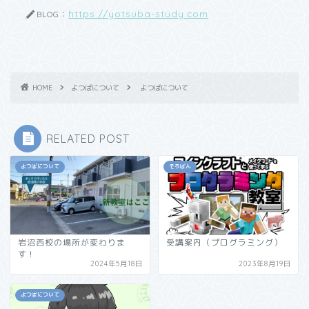
https://yotsuba-study.com
BLOG：
HOME
よつばについて
よつばについて
RELATED POST
よつばについて
そろばん
岩沼西校の場所が変わりま
受講案内（プログラミング）
す！
2024年5月18日
2023年8月19日
よつばについて