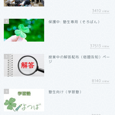
3410
view
4
保護中: 塾生専用（そろばん）
37513
view
5
授業中の解答配布（宿題告知）ペー
ジ
8140
view
6
塾生向け（学習塾）