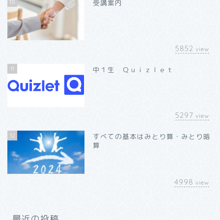
10
受講案内
5852
view
11
中１生 Ｑｕｉｚｌｅｔ
5297
view
12
すべての基本はみとり算・みとり暗
算
4998
view
最近の投稿