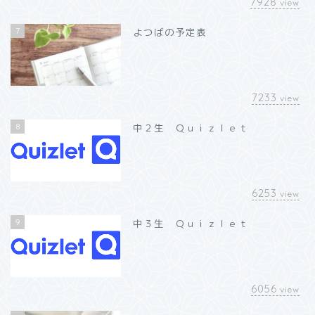
7928
view
7
よつばの予定表
7233
view
8
中２生 Ｑｕｉｚｌｅｔ
6253
view
9
中３生 Ｑｕｉｚｌｅｔ
6056
view