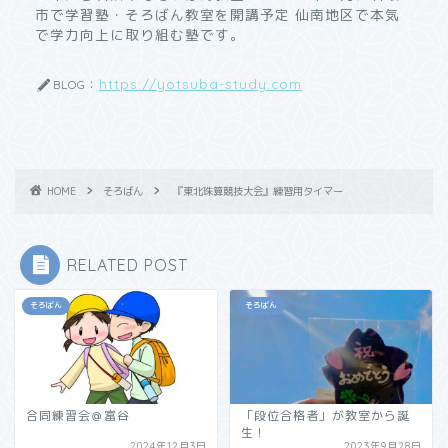
市で学習塾・そろばん教室を開講予定 仙南地区で本気
で学力向上に取り組む塾です。
https://yotsuba-study.com
BLOG：
HOME
そろばん
『東北珠算競技大会』練習用タイマー
RELATED POST
そろばん
そろばん
合同練習会＠富谷
「段位合格者」が教室から誕
生！
2024年12月3日
2023年9月28日