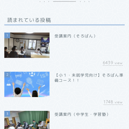
読まれている投稿
1
受講案内（そろばん）
6439
view
2
【小１・未就学児向け】そろばん準
備コース！！
1748
view
3
受講案内（中学生・学習塾）