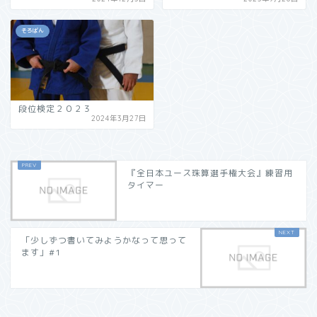
そろばん
段位検定２０２３
2024年3月27日
『全日本ユース珠算選手権大会』練習用
タイマー
「少しずつ書いてみようかなって思って
ます」#1